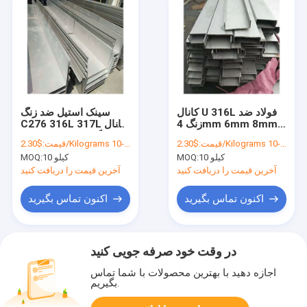
کانال U 316L فولاد ضد
سینک استیل ضد زنگ
زنگ 4mm 6mm 8mm
C276 316L 317L کانال
10mm 18mm U
ضد زنگ مقاومت در برابر
$2.30/Kilograms 10-100 Kilograms
قیمت:
$2.30/Kilograms 10-100 Kilograms
قیمت:
Channel SS 201 321
سایش 304L 321
10 کیلو
MOQ:
10 کیلو
MOQ:
آخرین قیمت را دریافت کنید
آخرین قیمت را دریافت کنید
اکنون تماس بگیرید
اکنون تماس بگیرید
در وقت خود صرفه جویی کنید
اجازه دهید با بهترین محصولات با شما تماس
بگیریم.