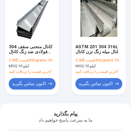
ASTM 201 304 316L
304 کانال منحنی سقف
کانال میله زنگ نزن کانال
فولادی ضد زنگ کانال
استیل اندازه کانال 310S
سازه ای فولادی ضد زنگ
$2.30/Kilograms 10-100 Kilograms
قیمت:
$2.30/Kilograms 10-100 Kilograms
قیمت:
410 316Ti
S32305
10 کیلو
MOQ:
10 کیلو
MOQ:
آخرین قیمت را دریافت کنید
آخرین قیمت را دریافت کنید
اکنون تماس بگیرید
اکنون تماس بگیرید
خانه
محصولات
پیام بگذارید
ما به سرعت پاسخ خواهیم داد
دربارهی ما